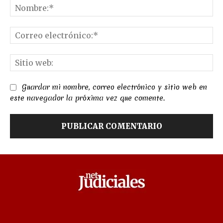
No
Co
el
Sit
we
Guardar mi nombre, correo electrónico y sitio web en
este navegador la próxima vez que comente.