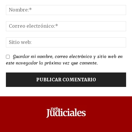
Comentario:
No
Co
el
Sit
we
Guardar mi nombre, correo electrónico y sitio web en
este navegador la próxima vez que comente.