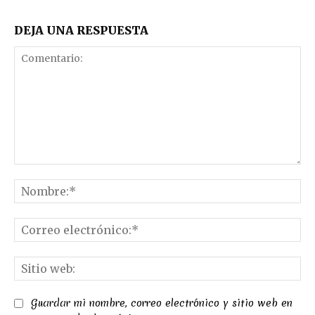
DEJA UNA RESPUESTA
Comentario:
No
Co
el
Sit
we
Guardar mi nombre, correo electrónico y sitio web en