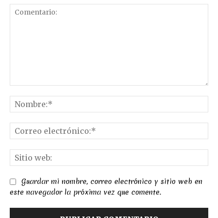
Comentario:
No
Co
el
Sit
we
Guardar mi nombre, correo electrónico y sitio web en
este navegador la próxima vez que comente.