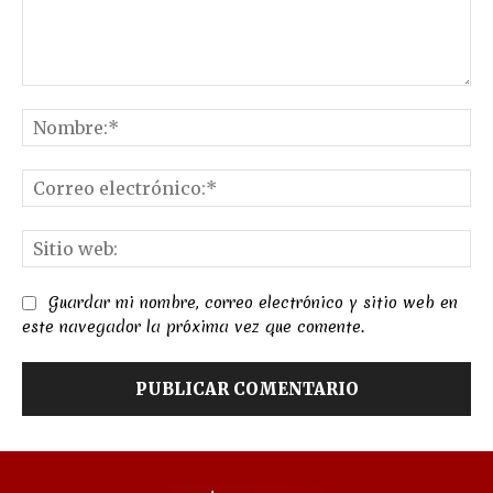
Comentario:
No
Co
el
Sit
we
Guardar mi nombre, correo electrónico y sitio web en
este navegador la próxima vez que comente.