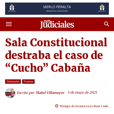
Sala Constitucional
destraba el caso de
“Cucho” Cabaña
Destacados
Procesos
5 de mayo de 2021
Escrito por
Mabel Villamayor
Tiempo de lectura:
Less than 1
min.