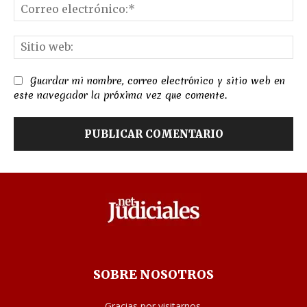
Co
el
Sit
we
Guardar mi nombre, correo electrónico y sitio web en
este navegador la próxima vez que comente.
SOBRE NOSOTROS
Gracias por visitarnos.