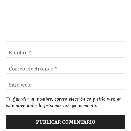
Comentario:
No
Co
el
Sit
we
Guardar mi nombre, correo electrónico y sitio web en
este navegador la próxima vez que comente.