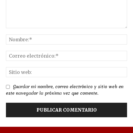
Comentario:
No
Co
el
Sit
we
Guardar mi nombre, correo electrónico y sitio web en
este navegador la próxima vez que comente.