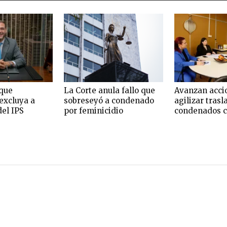
que
La Corte anula fallo que
Avanzan acci
excluya a
sobreseyó a condenado
agilizar trasl
del IPS
por feminicidio
condenados c