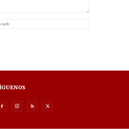
Sitio
nico:*
web:
ÍGUENOS