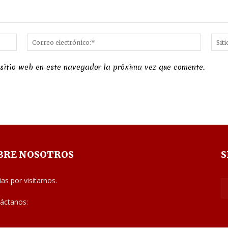
Nombre:*
Correo
electró
 sitio web en este navegador la próxima vez que comente.
BRE NOSOTROS
S
ias por visitarnos.
áctanos:
noticias@judiciales.net