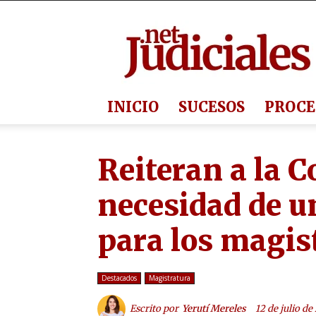
Judiciales.net
INICIO
SUCESOS
PROCE
Reiteran a la C
necesidad de un
para los magis
Destacados
Magistratura
Escrito por
Yerutí Mereles
12 de julio de