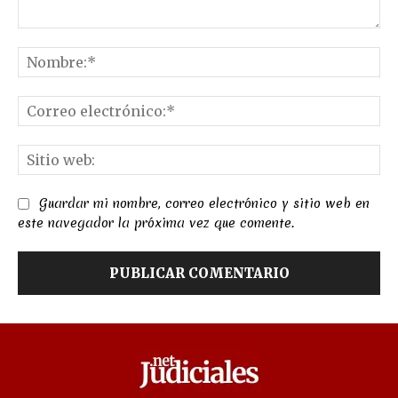
Comentario:
No
Co
el
Sit
we
Guardar mi nombre, correo electrónico y sitio web en
este navegador la próxima vez que comente.