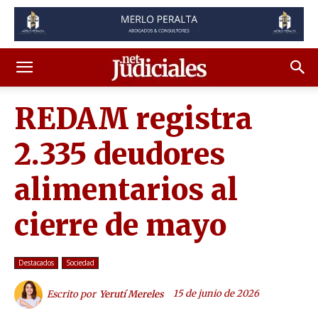
REDAM registra
2.335 deudores
alimentarios al
cierre de mayo
Destacados
Sociedad
15 de junio de 2026
Escrito por
Yerutí Mereles