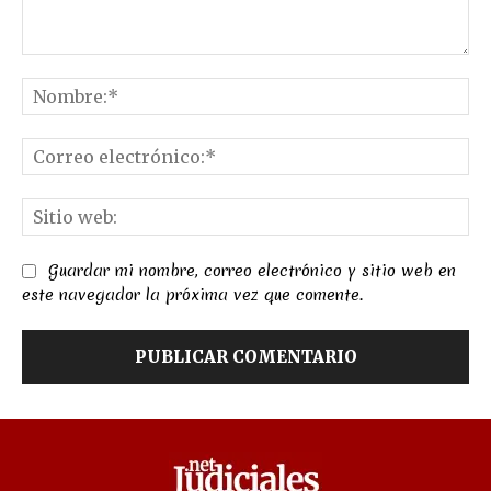
Comentario:
No
Co
el
Sit
we
Guardar mi nombre, correo electrónico y sitio web en
este navegador la próxima vez que comente.