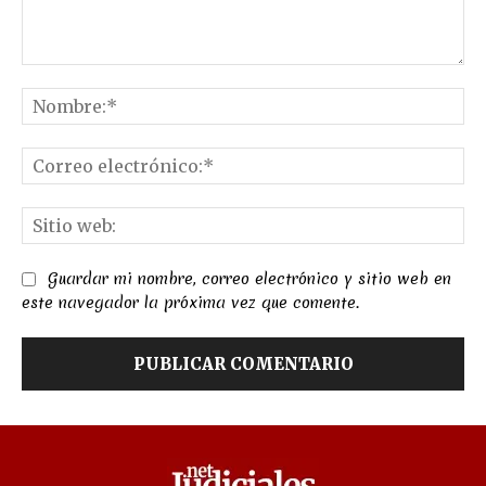
Comentario:
No
Co
el
Sit
we
Guardar mi nombre, correo electrónico y sitio web en
este navegador la próxima vez que comente.