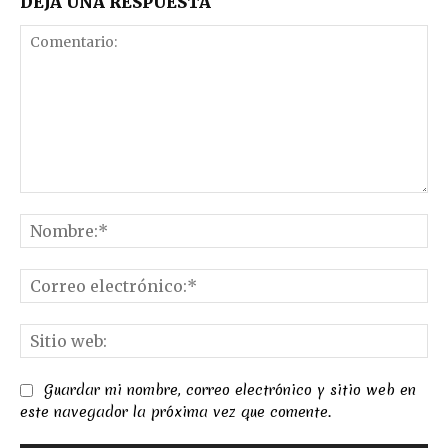
DEJA UNA RESPUESTA
Comentario:
No
Co
el
Sit
we
Guardar mi nombre, correo electrónico y sitio web en
este navegador la próxima vez que comente.