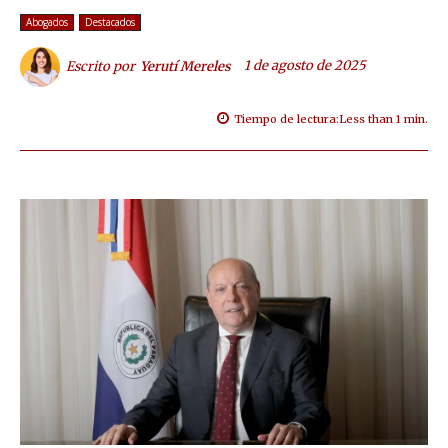
Abogados
Destacados
1 de agosto de 2025
Escrito por
Yerutí Mereles
Tiempo de lectura:
Less than 1
min.