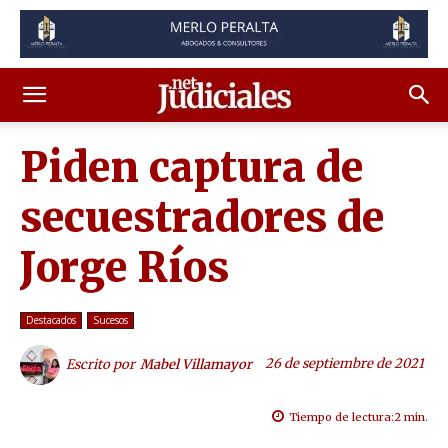
Piden captura de
secuestradores de
Jorge Ríos
Destacados
Sucesos
26 de septiembre de 2021
Escrito por
Mabel Villamayor
Tiempo de lectura:
2
min.