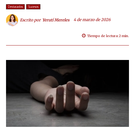
Destacados
Sucesos
4 de marzo de 2026
Escrito por
Yerutí Mereles
Tiempo de lectura:
2
min.