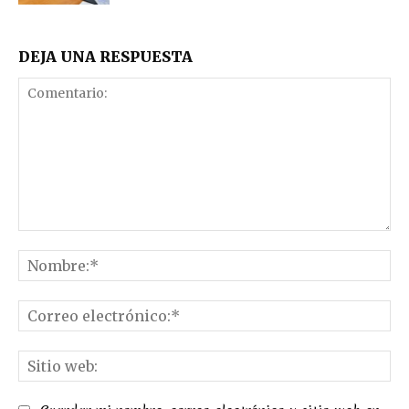
DEJA UNA RESPUESTA
Comentario:
No
Co
el
Sit
we