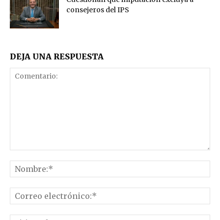
consejeros del IPS
DEJA UNA RESPUESTA
Comentario:
No
Co
el
Sit