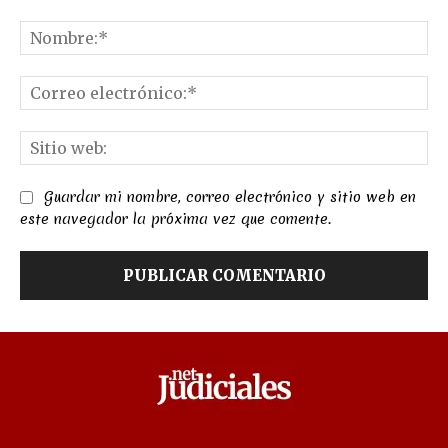
Comentario:
No
Co
el
Sit
we
Guardar mi nombre, correo electrónico y sitio web en
este navegador la próxima vez que comente.