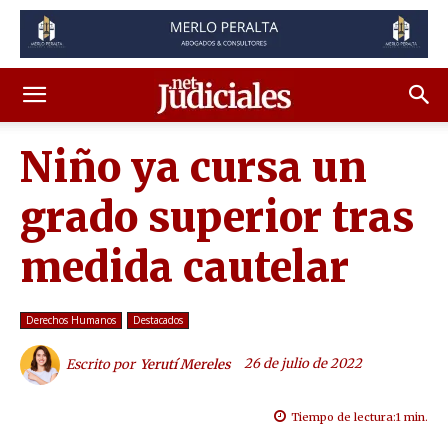
Niño ya cursa un
grado superior tras
medida cautelar
Derechos Humanos
Destacados
26 de julio de 2022
Escrito por
Yerutí Mereles
Tiempo de lectura:
1
min.