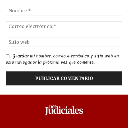
Comentario:
No
Co
el
Sit
we
Guardar mi nombre, correo electrónico y sitio web en
este navegador la próxima vez que comente.