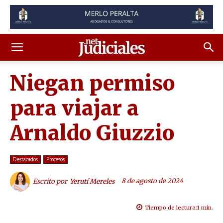
Niegan permiso
para viajar a
Arnaldo Giuzzio
Destacados
Procesos
8 de agosto de 2024
Escrito por
Yerutí Mereles
Tiempo de lectura:
1
min.