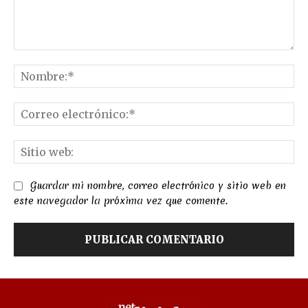
Comentario:
No
Co
el
Sit
we
Guardar mi nombre, correo electrónico y sitio web en
este navegador la próxima vez que comente.