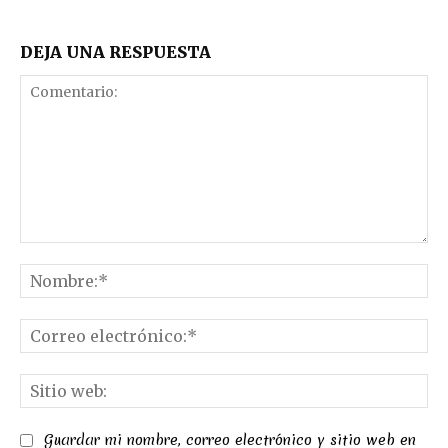
DEJA UNA RESPUESTA
Comentario:
No
Co
el
Sit
we
Guardar mi nombre, correo electrónico y sitio web en