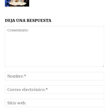
DEJA UNA RESPUESTA
Comentario:
No
Co
el
Sit
we