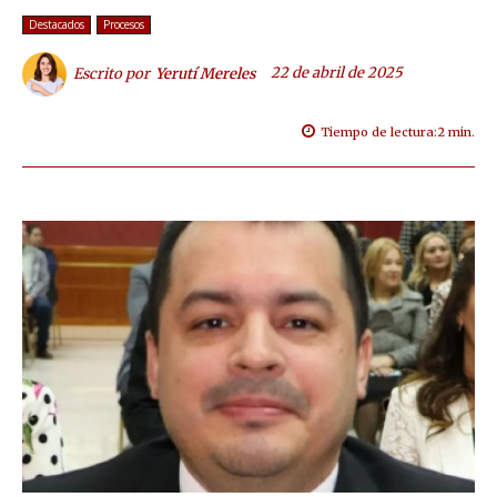
Destacados
Procesos
22 de abril de 2025
Escrito por
Yerutí Mereles
Tiempo de lectura:
2
min.