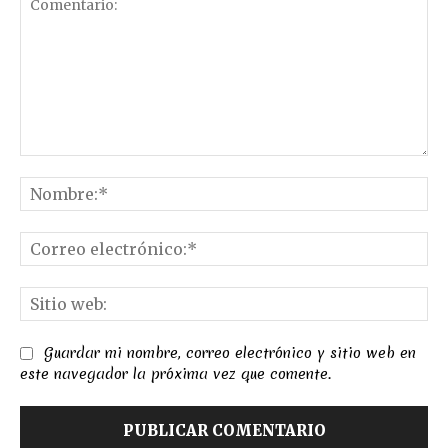
Comentario:
No
Co
el
Sit
we
Guardar mi nombre, correo electrónico y sitio web en
este navegador la próxima vez que comente.