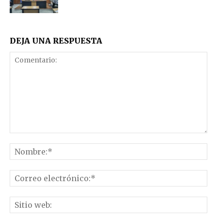
DEJA UNA RESPUESTA
Comentario:
No
Co
el
Sit
we