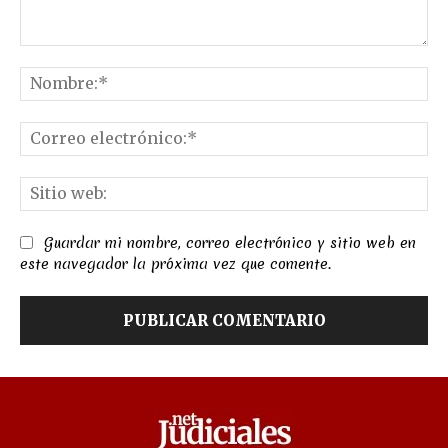
Comentario:
No
Co
el
Sit
we
Guardar mi nombre, correo electrónico y sitio web en
este navegador la próxima vez que comente.