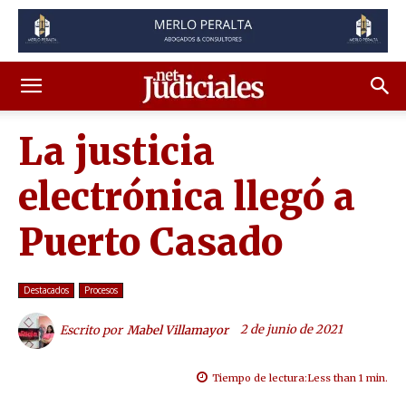
La justicia
electrónica llegó a
Puerto Casado
Destacados
Procesos
2 de junio de 2021
Escrito por
Mabel Villamayor
Tiempo de lectura:
Less than 1
min.