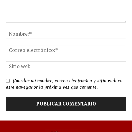
Comentario:
No
Co
el
Sit
we
Guardar mi nombre, correo electrónico y sitio web en
este navegador la próxima vez que comente.