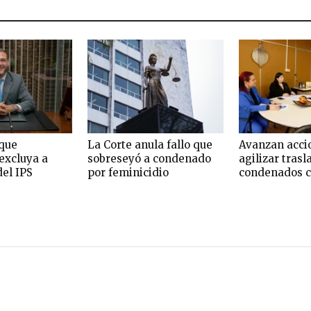
que
La Corte anula fallo que
Avanzan acci
excluya a
sobreseyó a condenado
agilizar trasl
del IPS
por feminicidio
condenados c