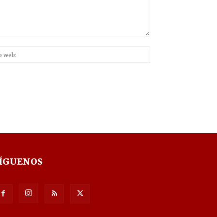
Sitio
nico:*
web:
ÍGUENOS