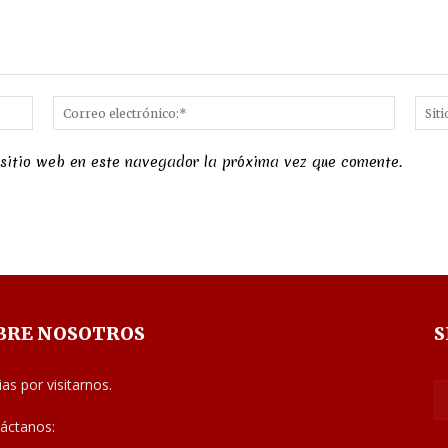
Nombre:*
Correo
electró
 sitio web en este navegador la próxima vez que comente.
BRE NOSOTROS
S
ias por visitarnos.
áctanos:
noticias@judiciales.net