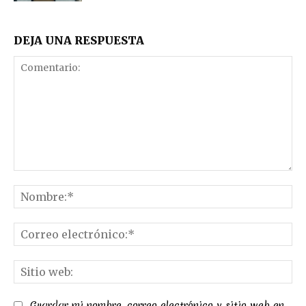
DEJA UNA RESPUESTA
Comentario:
No
Co
el
Sit
we
Guardar mi nombre, correo electrónico y sitio web en