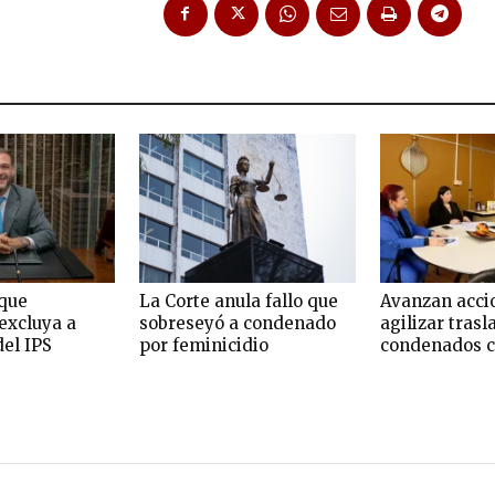
que
La Corte anula fallo que
Avanzan acci
excluya a
sobreseyó a condenado
agilizar trasl
del IPS
por feminicidio
condenados c