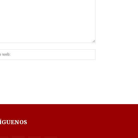
Sitio
nico:*
web:
ÍGUENOS