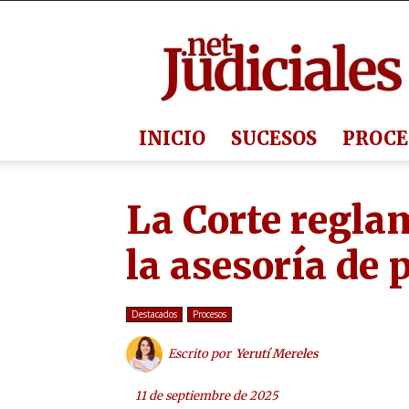
Judiciales.net
INICIO
SUCESOS
PROCE
La Corte regla
la asesoría de 
Destacados
Procesos
Escrito por
Yerutí Mereles
11 de septiembre de 2025