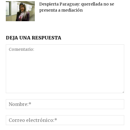
Despierta Paraguay: querellada no se
presenta a mediación
DEJA UNA RESPUESTA
Comentario:
No
Co
el