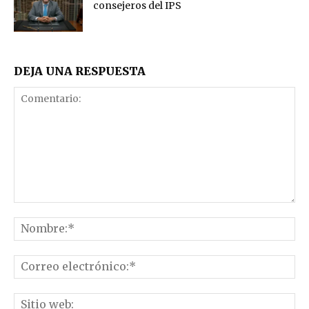
consejeros del IPS
DEJA UNA RESPUESTA
Comentario:
No
Co
el
Sit