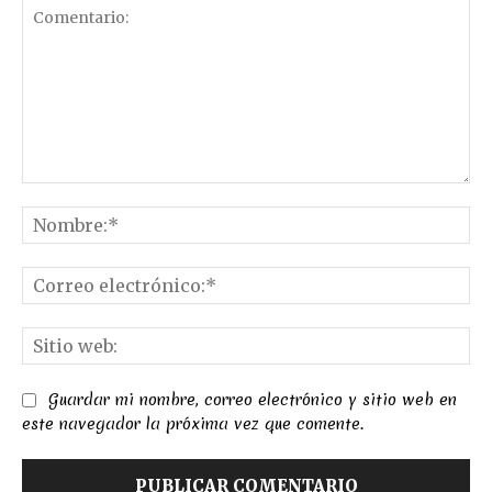
Comentario:
No
Co
el
Sit
we
Guardar mi nombre, correo electrónico y sitio web en
este navegador la próxima vez que comente.