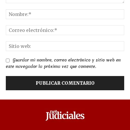
Comentario:
No
Co
el
Sit
we
Guardar mi nombre, correo electrónico y sitio web en
este navegador la próxima vez que comente.