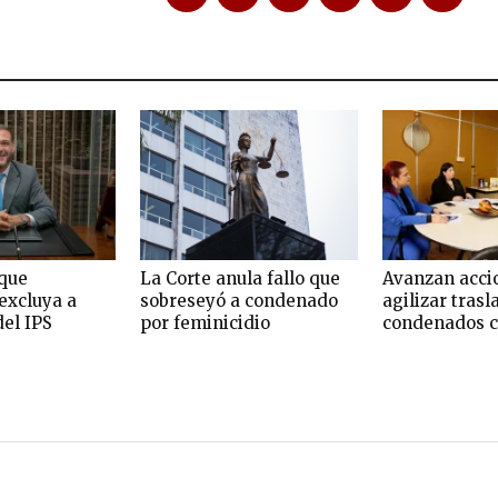
que
La Corte anula fallo que
Avanzan acci
excluya a
sobreseyó a condenado
agilizar trasl
del IPS
por feminicidio
condenados c