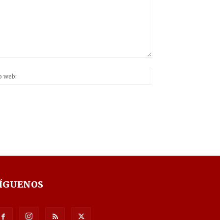
Sitio
nico:*
web:
ÍGUENOS