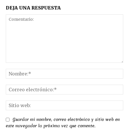
DEJA UNA RESPUESTA
Comentario:
No
Co
el
Sit
we
Guardar mi nombre, correo electrónico y sitio web en
este navegador la próxima vez que comente.