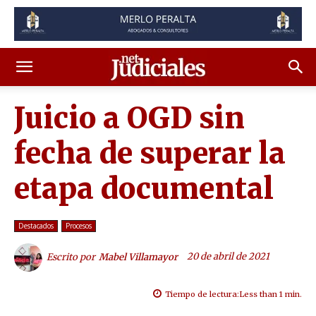
Juicio a OGD sin
fecha de superar la
etapa documental
Destacados
Procesos
20 de abril de 2021
Escrito por
Mabel Villamayor
Tiempo de lectura:
Less than 1
min.