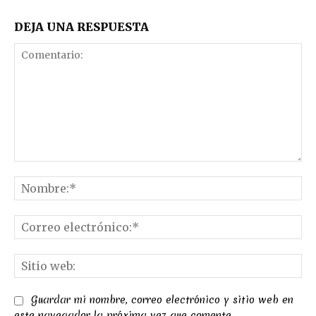
DEJA UNA RESPUESTA
Comentario:
No
Co
el
Sit
we
Guardar mi nombre, correo electrónico y sitio web en
este navegador la próxima vez que comente.