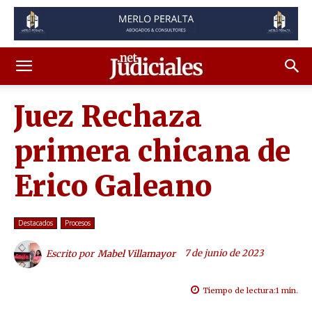
Juez Rechaza
primera chicana de
Erico Galeano
Destacados
Procesos
7 de junio de 2023
Escrito por
Mabel Villamayor
Tiempo de lectura:
1
min.