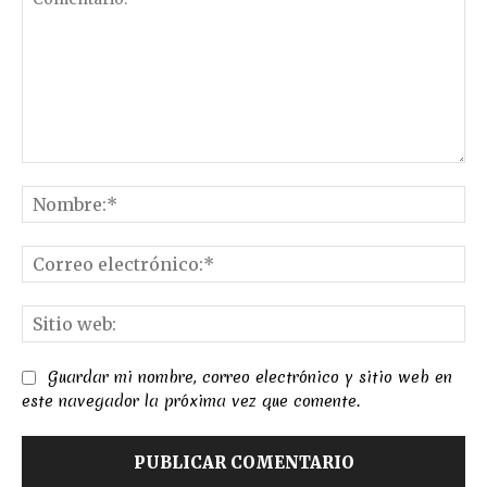
Comentario:
No
Co
el
Sit
we
Guardar mi nombre, correo electrónico y sitio web en
este navegador la próxima vez que comente.