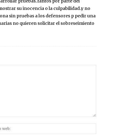
arrollar pruebas..tantos por parte del
mostrar su inocencia o la culpabilidad..y no
ciona sin pruebas a los defensores p pedir una
arias no quieren solicitar el sobreseimiento
Sitio
nico:*
web: