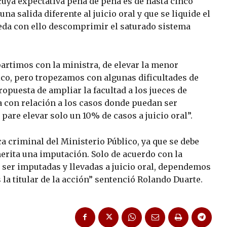
cuya expectativa pena de pena es de hasta cinco
na salida diferente al juicio oral y que se liquide el
ueda con ello descomprimir el saturado sistema
partimos con la ministra, de elevar la menor
lico, pero tropezamos con algunas dificultades de
ropuesta de ampliar la facultad a los jueces de
na con relación a los casos donde puedan ser
pare elevar solo un 10% de casos a juicio oral”.
ca criminal del Ministerio Público, ya que se debe
erita una imputación. Solo de acuerdo con la
 ser imputadas y llevadas a juicio oral, dependemos
s la titular de la acción” sentenció Rolando Duarte.