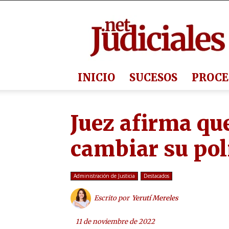
Judiciales.net
INICIO
SUCESOS
PROCE
Juez afirma que
cambiar su pol
Administración de Justicia
Destacados
Escrito por
Yerutí Mereles
11 de noviembre de 2022