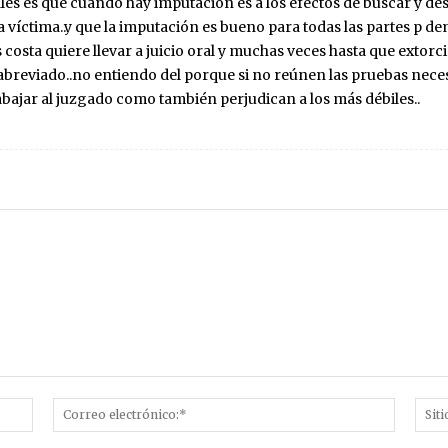
les es que cuando hay imputación es a los efectos de buscar y des
la víctima..y que la imputación es bueno para todas las partes p de
s costa quiere llevar a juicio oral y muchas veces hasta que extor
abreviado..no entiendo del porque si no reúnen las pruebas neces
rabajar al juzgado como también perjudican a los más débiles..
Nombre:*
Correo
electró