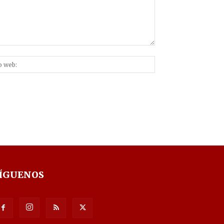
Sitio
nico:*
web:
ÍGUENOS