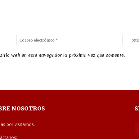
Nombre:*
Correo
electró
 sitio web en este navegador la próxima vez que comente.
BRE NOSOTROS
S
ias por visitarnos.
áctanos:
noticias@judiciales.net