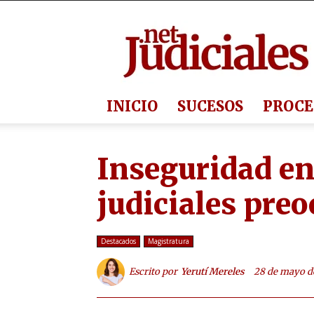
Judiciales.net
INICIO
SUCESOS
PROCE
Inseguridad e
judiciales preo
Destacados
Magistratura
Escrito por
Yerutí Mereles
28 de mayo d