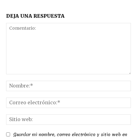
DEJA UNA RESPUESTA
Comentario:
No
Co
el
Sit
we
Guardar mi nombre, correo electrónico y sitio web en