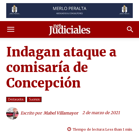
Indagan ataque a
comisaría de
Concepción
Destacados
Sucesos
2 de marzo de 2021
Escrito por
Mabel Villamayor
Tiempo de lectura:
Less than 1
min.