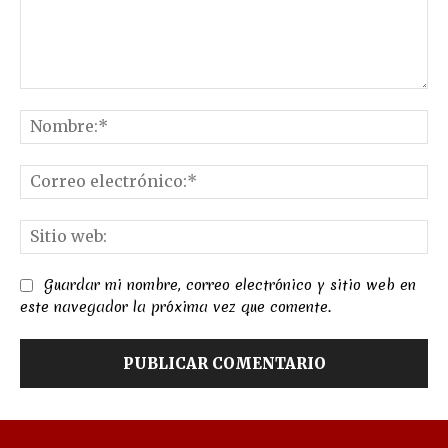
Comentario:
No
Co
el
Sit
we
Guardar mi nombre, correo electrónico y sitio web en
este navegador la próxima vez que comente.