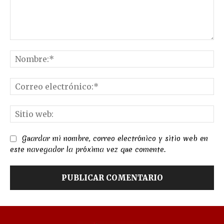
Comentario:
No
Co
el
Sit
we
Guardar mi nombre, correo electrónico y sitio web en
este navegador la próxima vez que comente.