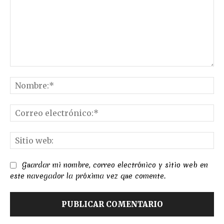
Comentario:
No
Co
el
Sit
we
Guardar mi nombre, correo electrónico y sitio web en
este navegador la próxima vez que comente.