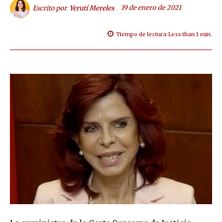
19 de enero de 2021
Escrito por
Yerutí Mereles
Tiempo de lectura:
Less than 1
min.