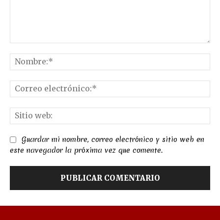
Comentario:
No
Co
el
Sit
we
Guardar mi nombre, correo electrónico y sitio web en
este navegador la próxima vez que comente.