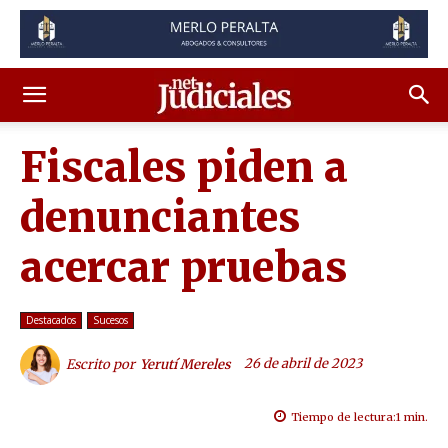
Fiscales piden a
denunciantes
acercar pruebas
Destacados
Sucesos
26 de abril de 2023
Escrito por
Yerutí Mereles
Tiempo de lectura:
1
min.