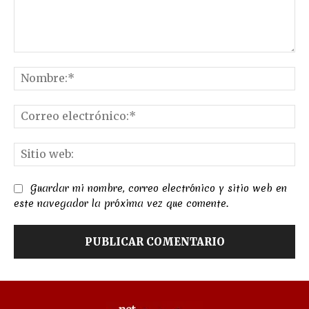
Comentario:
No
Co
el
Sit
we
Guardar mi nombre, correo electrónico y sitio web en
este navegador la próxima vez que comente.