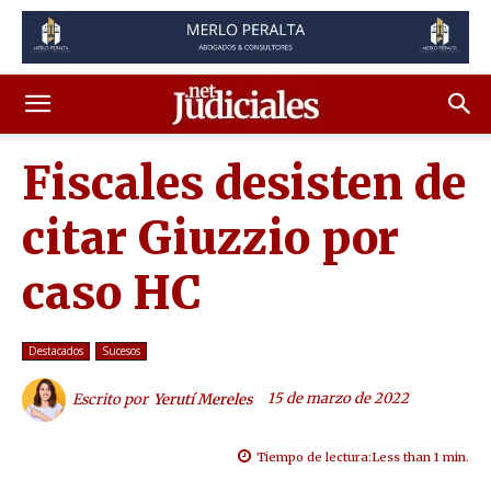
Fiscales desisten de
citar Giuzzio por
caso HC
Destacados
Sucesos
15 de marzo de 2022
Escrito por
Yerutí Mereles
Tiempo de lectura:
Less than 1
min.