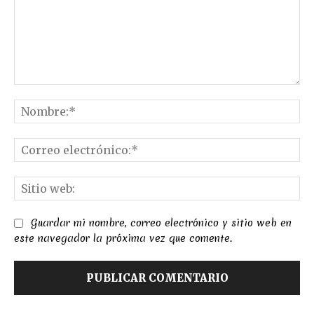
Comentario:
No
Co
el
Sit
we
Guardar mi nombre, correo electrónico y sitio web en
este navegador la próxima vez que comente.