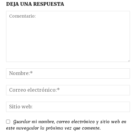
DEJA UNA RESPUESTA
Comentario:
No
Co
el
Sit
we
Guardar mi nombre, correo electrónico y sitio web en
este navegador la próxima vez que comente.