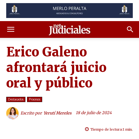
Erico Galeno
afrontará juicio
oral y público
Destacados
Procesos
18 de julio de 2024
Escrito por
Yerutí Mereles
Tiempo de lectura:
1
min.