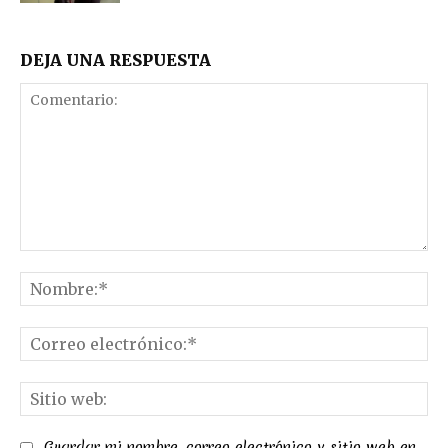
DEJA UNA RESPUESTA
Comentario:
No
Co
el
Sit
we