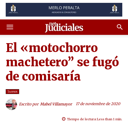
El «motochorro
machetero” se fugó
de comisaría
Sucesos
17 de noviembre de 2020
Escrito por
Mabel Villamayor
Tiempo de lectura:
Less than 1
min.