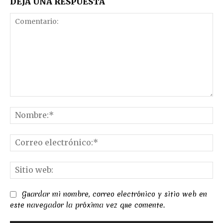
DEJA UNA RESPUESTA
Comentario:
No
Co
el
Sit
we
Guardar mi nombre, correo electrónico y sitio web en
este navegador la próxima vez que comente.