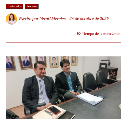
Destacados
Procesos
24 de octubre de 2025
Escrito por
Yerutí Mereles
Tiempo de lectura:
2
min.