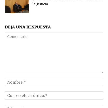
la Justicia
DEJA UNA RESPUESTA
Comentario:
No
Co
el
Sit